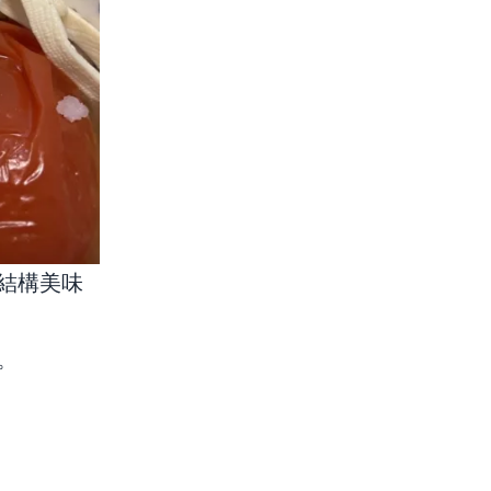
結構美味
。