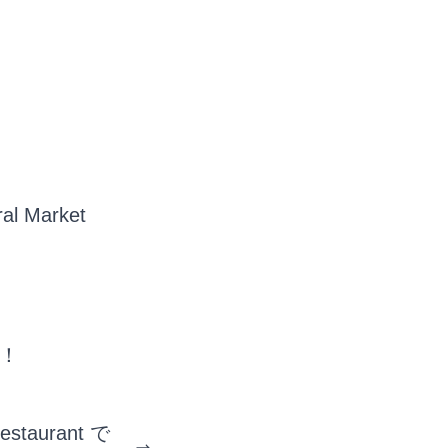
 Market
た！
Restaurant で