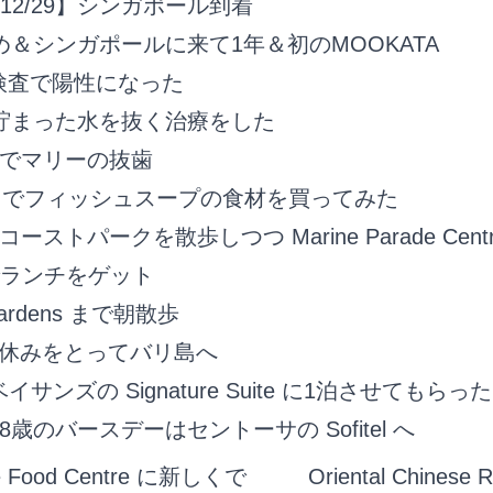
1/12/29】シンガポール到着
め＆シンガポールに来て1年＆初のMOOKATA
T検査で陽性になった
貯まった水を抜く治療をした
でマリーの抜歯
art でフィッシュスープの食材を買ってみた
ストパークを散歩しつつ Marine Parade Central
re でランチをゲット
 Gardens まで朝散歩
8】休みをとってバリ島へ
サンズの Signature Suite に1泊させてもらっ
歳のバースデーはセントーサの Sofitel へ
ide Food Centre に新しくで
Oriental Chinese 