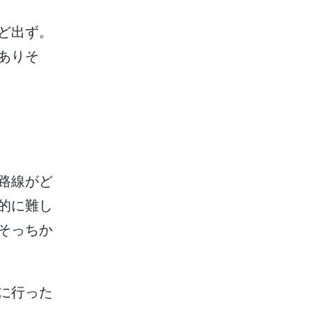
ど出ず。
ありそ
路線がど
的に難し
そっちか
に行った