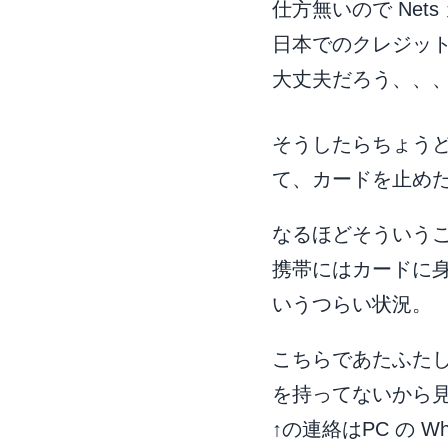
仕方無いので Ne
日本でのクレジットカ
大丈夫だろう、、
そうしたらちょうど
て、カードを止め
なるほどそういう
携帯にはカードに
いうつらい状況。
こちらであたふたして
を持ってないから
↑の連絡はPC の W