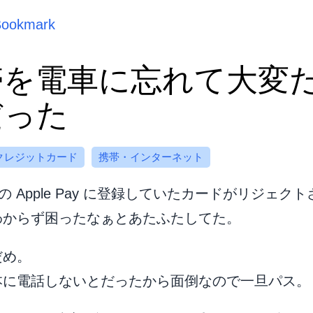
Bookmark
帯を電車に忘れて大変
だった
クレジットカード
携帯・インターネット
e の Apple Pay に登録していたカードがリジェク
わからず困ったなぁとあたふたしてた。
だめ。
本に電話しないとだったから面倒なので一旦パス。