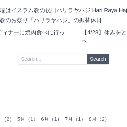
はイスラム教の祝日ハリラヤハジ Hari Raya Haj
教のお祭り「ハリラヤハジ」の振替休日
ディナーに焼肉食べに行っ
【4/28】休みを
へ
Search
月（2）
5月（1）
6月（1）
7月（1）
8月（2）