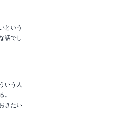
いという
な話でし
ういう人
る。
おきたい