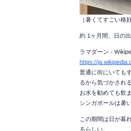
（暑くてすごい格
約 1ヶ月間、日の
ラマダーン - Wikipe
https://ja.wikipedia.o
普通に街にいても
るから気づかされ
お水を勧めても飲
シンガポールは暑
この期間は日が暮
るらしい。