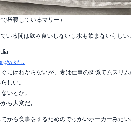
好で昼寝しているマリー）
出ている間は飲み食いしないし水も飲まないらしい
dia
rg/wiki/...
すぐにはわからないが、妻は仕事の関係でムスリム
るらしい。
まないとか。
いから大変だ。
れてから食事をするためのでっかいホーカーみたい