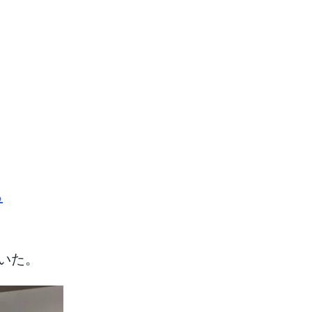
る
いた。