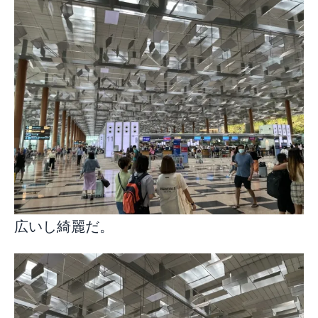
広いし綺麗だ。