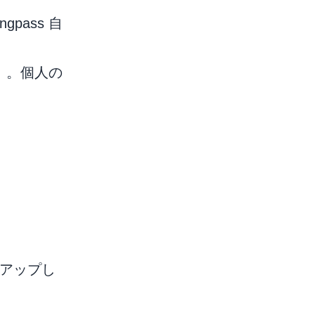
pass 自
だ。。個人の
をアップし