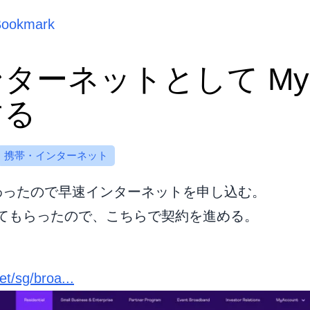
Bookmark
ーネットとして MyRe
する
携帯・インターネット
わったので早速インターネットを申し込む。
てもらったので、こちらで契約を進める。
et/sg/broa...