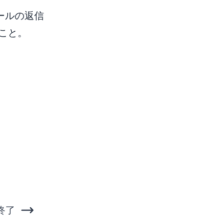
ールの返信
こと。
終了