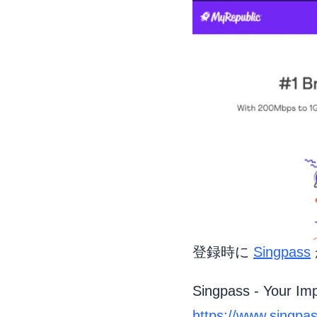
登録時に
Singpass
Singpass - Your Imp
https://www.singpas