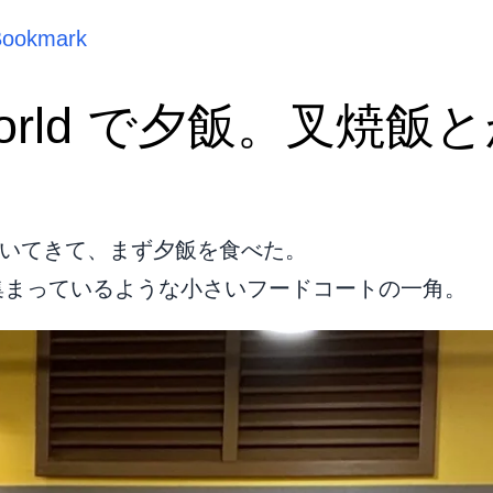
Bookmark
 World で夕飯。叉焼飯
 まで歩いてきて、まず夕飯を食べた。
集まっているような小さいフードコートの一角。