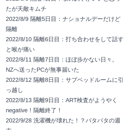
たが天敵キムチ
2022/8/9
隔離5日目：ナショナルデーだけど
隔離
2022/8/10
隔離6日目：打ち合わせをして話す
と喉が痛い
2022/8/11
隔離7日目：ほぼ歩かない日々。
NZへ送ったPCが無事届いた
2022/8/12
隔離8日目：サブベッドルームに引
っ越し
2022/8/13
隔離9日目：ART検査がようやく
negative！隔離終了！
2022/9/28
洗濯機が壊れた！？バタバタの週